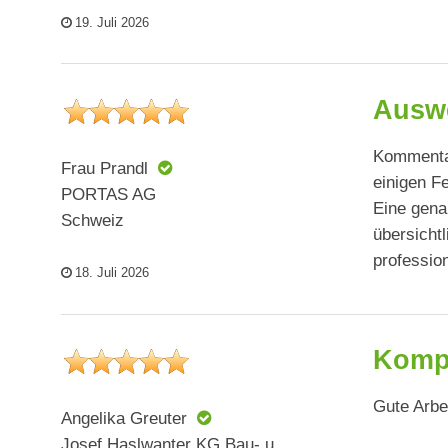
19. Juli 2026
Auswe
Kommentar
Frau Prandl
einigen F
PORTAS AG
Eine gena
Schweiz
übersichtl
professio
18. Juli 2026
Komp
Gute Arbe
Angelika Greuter
Josef Haslwanter KG Bau- u.