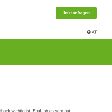
Jetzt anfragen
AT
®
Weitere PORTAS
-Lösungen
Gleittüren
ack wichtig ist. Egal, ob es sehr gut,