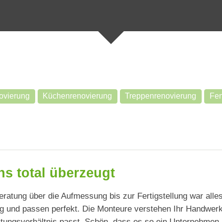
ovierung
Küchenrenovierung
Treppenrenovierung
Fen
ns total überzeugt
eratung über die Aufmessung bis zur Fertigstellung war alles
ng und passen perfekt. Die Monteure verstehen Ihr Handwerk
stungsverhältnis passt. Schön, dass es so ein Unternehmen n