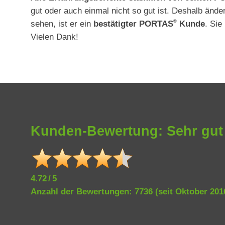
gut oder auch einmal nicht so gut ist. Deshalb änd
®
sehen, ist er ein
bestätigter
PORTAS
Kunde
. Sie
Haustürenrenovierung
Trepp
Vielen Dank!
Kunden-Bewertung: Sehr gut
4.72 / 5
Anzahl der Bewertungen:
7736
(seit Oktober 201