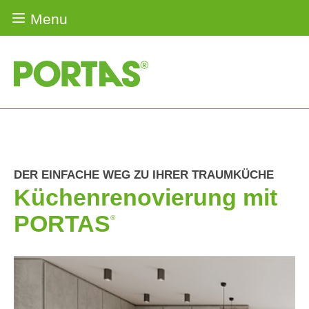
Menu
Renovierungs-Lösungen
Türenrenovierung
Haustürenrenovierung
DER EINFACHE WEG ZU IHRER TRAUMKÜCHE
Weitere
Küchenrenovierung mit
®
PORTAS
-
Küchenrenovierung
Lösungen
PORTAS
®
Jobs
Treppenrenovierung
Gleittüren
Über
&
Türenrenovierung
uns
Küchenrenovierung
Karriere
Fensterrenovierung
Fensterrenovierung