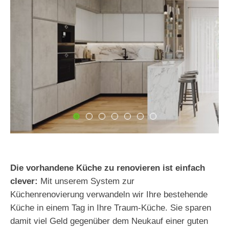
Deckenrenovierung
Gleittüren
Haustürenrenovierung
Treppenrenovierung
Deckenrenovierung
Unternehmen
Über uns
Jobs & Karriere
Magazin
Die vorhandene Küche zu renovieren ist einfach
Erfahrungen
clever:
Mit unserem System zur
Küchenrenovierung verwandeln wir Ihre bestehende
Kontakt
Küche in einem Tag in Ihre Traum-Küche. Sie sparen
damit viel Geld gegenüber dem Neukauf einer guten