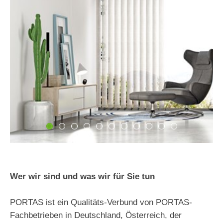
Deckenrenovierung
Gleittüren
Haustürenrenovierung
Treppenrenovierung
Deckenrenovierung
Unternehmen
Über uns
Jobs & Karriere
Magazin
Erfahrungen
Wer wir sind und was wir für Sie tun
Kontakt
PORTAS ist ein Qualitäts-Verbund von PORTAS-
Fachbetrieben in Deutschland, Österreich, der