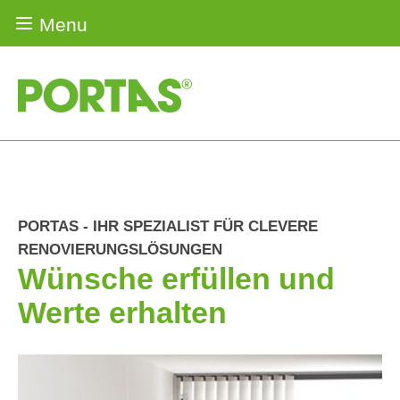
Menu
Renovierungs-Lösungen
Türenrenovierung
Haustürenrenovierung
PORTAS - IHR SPEZIALIST FÜR CLEVERE
Weitere
RENOVIERUNGSLÖSUNGEN
®
PORTAS
-
Küchenrenovierung
Wünsche erfüllen und
Lösungen
Werte erhalten
Jobs
Treppenrenovierung
Gleittüren
Über
&
Türenrenovierung
uns
Küchenrenovierung
Karriere
Fensterrenovierung
Fensterrenovierung