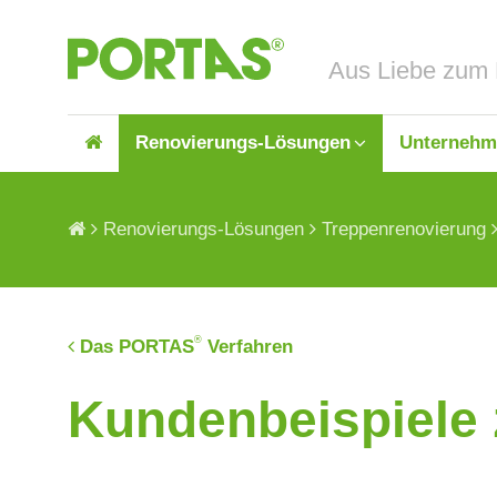
Renovierungs-Lösungen
Unternehm
Renovierungs-Lösungen
Treppenrenovierung
®
Das PORTAS
Verfahren
Türenrenovierung
Über uns
Küche
Jobs 
Kundenbeispiele